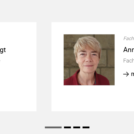
Fach
gt
Ann
e
Fach
m