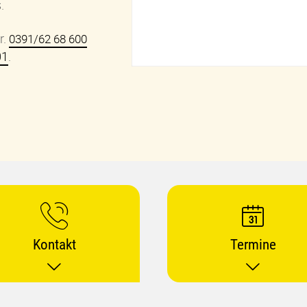
s.
r.
0391/62 68 600
01
.
Kontakt
Termine