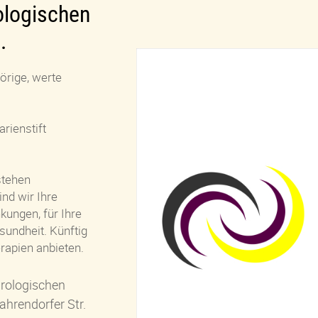
ologischen
.
hörige, werte
rienstift
stehen
ind wir Ihre
kungen, für Ihre
undheit. Künftig
rapien anbieten.
urologischen
hrendorfer Str.