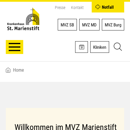
Notfall
Presse
Kontakt
MVZ SB
MVZ MD
MVZ Burg
Kliniken
Home
Breadcrumb
Willkommen im MVZ Marienstift