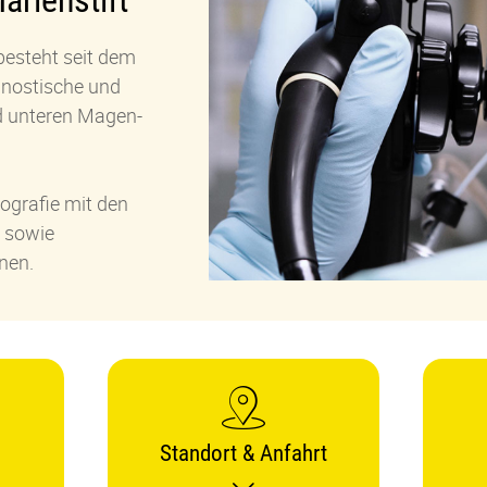
arienstift
besteht seit dem
gnostische und
d unteren Magen-
ografie mit den
n sowie
nen.
Standort & Anfahrt