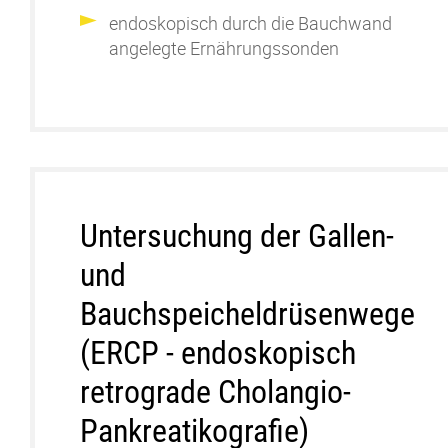
endoskopisch durch die Bauchwand
angelegte
Ernährungssonden
Untersuchung der Gallen-
und
Bauchspeicheldrüsenwege
(ERCP - endoskopisch
retrograde Cholangio-
Pankreatikografie)