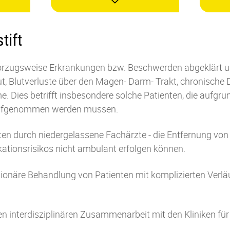
tift
vorzugsweise
Erkrankungen bzw.
Beschwerden abgeklärt un
ut,
Blutverluste über den Magen- Darm- Trakt,
chronische 
me
.
Dies betrifft insbesondere
solche
Patienten, die aufgru
aufgenommen werden müssen.
nten
durch niedergelassene Fachärzte -
die Entfernung von
ationsrisikos nicht ambulant
erfolgen können
.
tionäre Behandlung von Patienten mit komplizierten Verlä
n interdisziplinären Zusammenarbeit mit den Kliniken für 