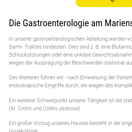
Die Gastroenterologie am Mariens
In unserer
gastroenterologischen
Abteilung werden 
Darm- Traktes hindeuten
.
Dies sind z. B. eine Blutarm
Schluckstörungen
oder
eine unklare Gewichtsabnah
wegen
der Ausprägung der
Beschwerden
stationär 
Des Weiteren
führen wir
-
nach Einweisung
der Patie
e
ndoskopische Eingriffe durch,
die wegen des Komplik
Ein weiterer Schwerpunkt unserer Tätigkeit ist die
sta
(M. Crohn und Colitis ulcerosa)
.
Ein großer Vorzug unseres Hauses besteht in der enge
Gynäkologie.