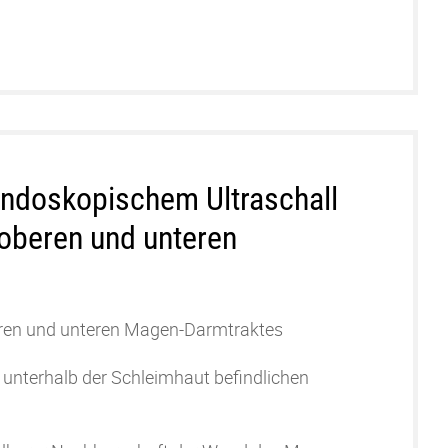
Endoskopischem Ultraschall
oberen und unteren
ren und unteren Magen-Da
rmtraktes
 unterhalb der Schleimhaut befindlichen