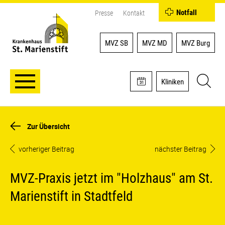
Notfall
Presse
Kontakt
MVZ SB
MVZ MD
MVZ Burg
Kliniken
Zur Übersicht
vorheriger Beitrag
nächster Beitrag
MVZ-Praxis jetzt im "Holzhaus" am St.
Marienstift in Stadtfeld