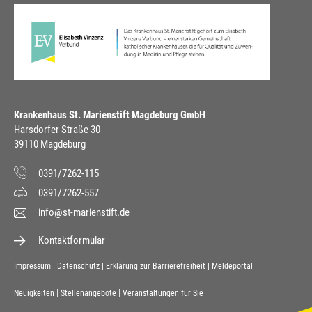
Krankenhaus St. Marienstift Magdeburg GmbH
Harsdorfer Straße 30
39110 Magdeburg
0391/7262-115
0391/7262-557
info@st-marienstift.de
Kontaktformular
Footer
Impressum
Datenschutz
Erklärung zur Barrierefreiheit
Meldeportal
Secondary
Footer
Neuigkeiten
Stellenangebote
Veranstaltungen für Sie
Navigation
menu