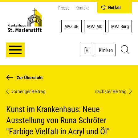
Notfall
Presse
Kontakt
MVZ SB
MVZ MD
MVZ Burg
Kliniken
Zur Übersicht
vorheriger Beitrag
nächster Beitrag
Kunst im Krankenhaus: Neue
Ausstellung von Runa Schröter
"Farbige Vielfalt in Acryl und Öl"