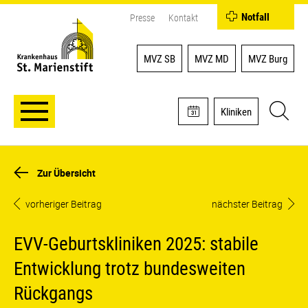
Notfall
Presse
Kontakt
MVZ SB
MVZ MD
MVZ Burg
Kliniken
Zur Übersicht
vorheriger Beitrag
nächster Beitrag
EVV-Geburtskliniken 2025: stabile
Entwicklung trotz bundesweiten
Rückgangs