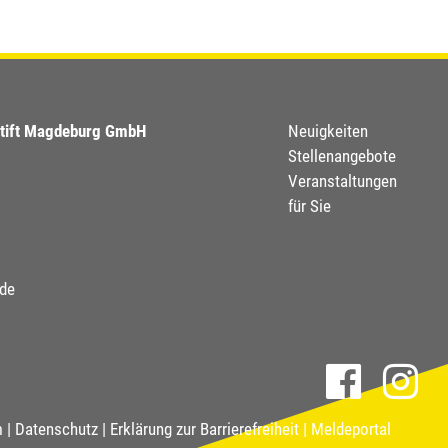
Footer
stift Magdeburg GmbH
Neuigkeiten
Stellenangebote
menu
Veranstaltungen
für Sie
.de
m
Datenschutz
Erklärung zur Barrierefreiheit
Meldeportal