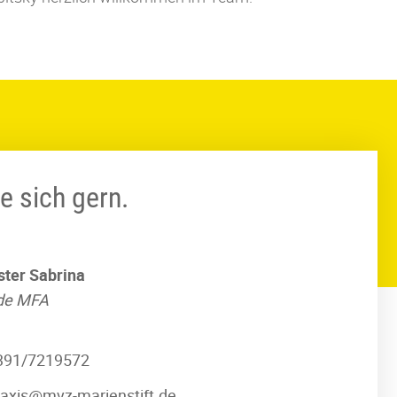
e sich gern.
ster
Sabrina
de MFA
391/7219572
raxis@mvz-marienstift.de