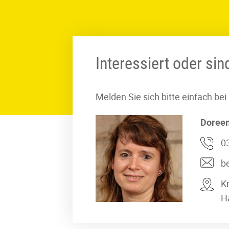
Interessiert oder si
Melden Sie sich bitte einfach bei
Doree
0
b
K
H