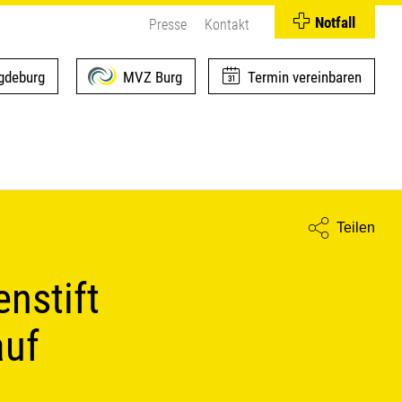
Notfall
Presse
Kontakt
deburg
MVZ Burg
Termin vereinbaren
Teilen
nstift
auf