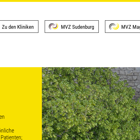
Zu den Kliniken
MVZ Sudenburg
MVZ Mag
nen
önliche
 Patienten;