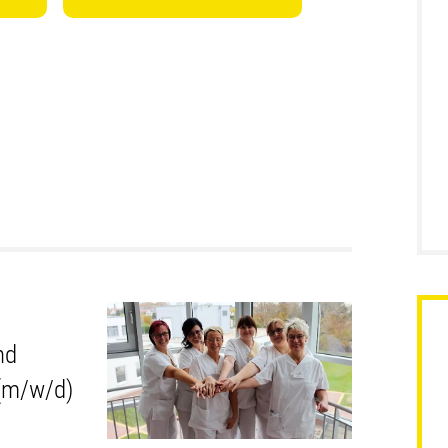
nd
(m/w/d)