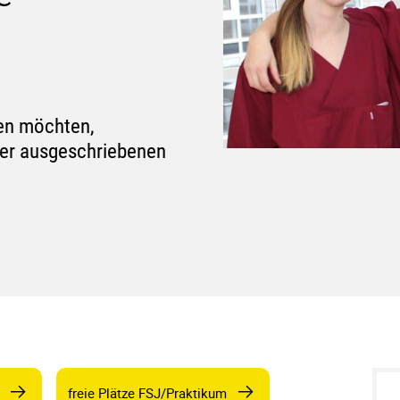
den möchten,
hier ausgeschriebenen
freie Plätze FSJ/Praktikum